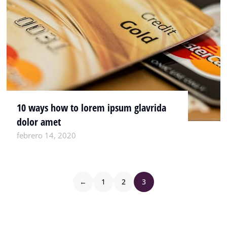
10 ways how to lorem ipsum glavrida
dolor amet
febrero 14, 2020
←
1
2
3