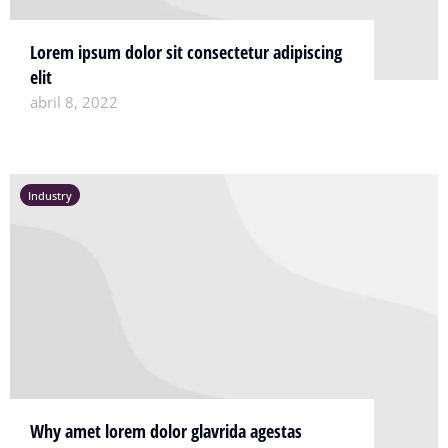
Lorem ipsum dolor sit consectetur adipiscing
elit
abril 8, 2022
Industry
Why amet lorem dolor glavrida agestas