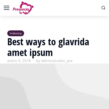
Industry
Best ways to glavrida
amet ipsum
enero 9, 2018
by
Administrador_pre