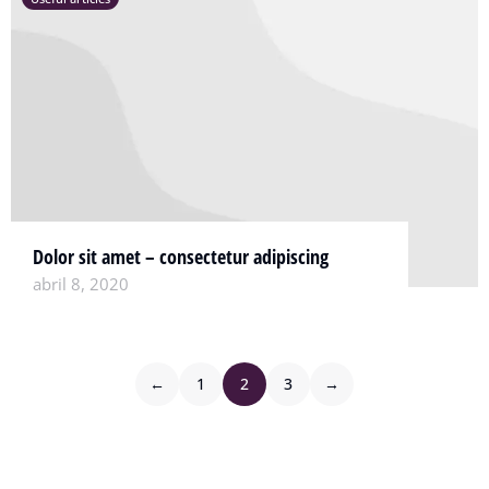
Dolor sit amet – consectetur adipiscing
abril 8, 2020
←
1
2
3
→