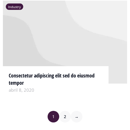
Industry
Consectetur adipiscing elit sed do eiusmod
tempor
abril 8, 2020
1
2
→