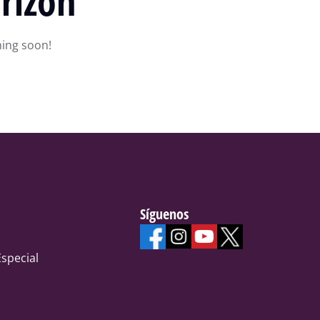
rizon
hing soon!
Síguenos
special