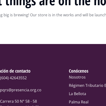
t things are on the ho
 big is brewing! Our store is in the works and will be launc
ción de contacto
Conócenos
Nosotros
(604) 42643552
Régimen Tributario E
pqrs@presencia.org.co
La Bellota
Carrera 50 N° 58 - 58
Palma Real