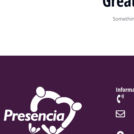
Grea
Something
Informa